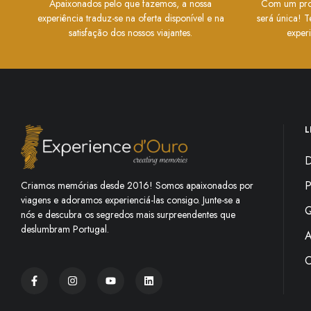
Apaixonados pelo que fazemos, a nossa
Com um prod
experiência traduz-se na oferta disponível e na
será única! T
satisfação dos nossos viajantes.
exper
L
D
P
Criamos memórias desde 2016! Somos apaixonados por
viagens e adoramos experienciá-las consigo. Junte-se a
Q
nós e descubra os segredos mais surpreendentes que
deslumbram Portugal.
A
C