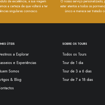
uto de excelência, a sua viagem
O nosso serviço personalizado, 
emos a certeza de que voltará a ter
estar atentos a todos os pormen
iências singulares connosco.
único e merece ser tratado c
INKS ÚTEIS
SOBRE OS TOURS
estinos a Explorar
Todos os Tours
asseios e Experiências
Tour de 1 dia
uem Somos
Tour de 3 a 6 dias
rtigos & Blog
Tour de 7 a 18 dias
ontactos