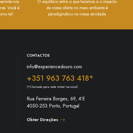
permite-nos
O equilíbrio entre o que fazemos e o impacto
ores. Você é
da nossa oferta no meio ambiente é
omo tal!
paradigmático na nossa atividade.
CONTACTOS
info@experiencedouro.com
+351 963 763 418*
(*Chamada para rede móvel nacional)
Rua Ferreira Borges, 69, 4ºE
4050-253 Porto, Portugal
Obter Direções