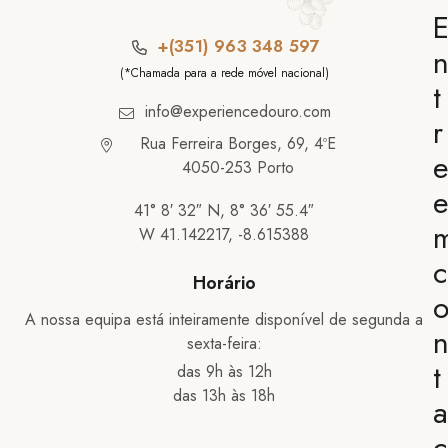
+(351) 963 348 597
(*Chamada para a rede móvel nacional)
t
info@experiencedouro.com
r
Rua Ferreira Borges, 69, 4ºE
4050-253 Porto
41° 8′ 32″ N, 8° 36′ 55.4″
W 41.142217, -8.615388
Horário
A nossa equipa está inteiramente disponível de segunda a
sexta-feira:
t
das 9h às 12h
das 13h às 18h