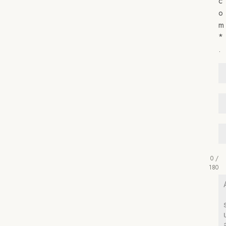
c
o
m
*
.
0 /
180