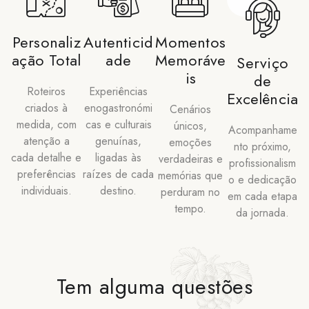
Personaliz
Autenticid
Momentos
ação Total
ade
Memoráve
Serviço
is
de
Roteiros
Experiências
Excelência
criados à
enogastronómi
Cenários
medida, com
cas e culturais
únicos,
Acompanhame
atenção a
genuínas,
emoções
nto próximo,
cada detalhe e
ligadas às
verdadeiras e
profissionalism
preferências
raízes de cada
memórias que
o e dedicação
individuais.
destino.
perduram no
em cada etapa
tempo.
da jornada.
Tem alguma questões