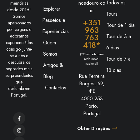
Todos os
ncedouro.co
memórias
Explorar
desde 2016!
m
Tours
Somos
Passeios e
+351
apaixonados
Tour de 1 dia
963
por viagens e
Experiências
763
adoramos
Tour de 3 a
Quem
experienciá-las
418*
6 dias
consigo. Junte-
Somos
(*Chamada para
se a nós e
Tour de 7 a
rede móvel
descubra os
nacional)
Artigos &
segredos mais
18 dias
surpreendentes
Rua Ferreira
Blog
que
Borges, 69,
Contactos
deslumbram
4ºE
Portugal.
4050-253
Porto,
Portugal
Obter Direções