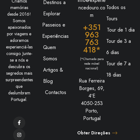
info@experie
Criamos
Destinos a
Todos os
ncedouro.co
memórias
Explorar
desde 2016!
m
Tours
Somos
Passeios e
+351
apaixonados
Tour de 1 dia
963
por viagens e
Experiências
763
adoramos
Tour de 3 a
Quem
experienciá-las
418*
6 dias
consigo. Junte-
Somos
(*Chamada para
se a nós e
Tour de 7 a
rede móvel
descubra os
nacional)
Artigos &
segredos mais
18 dias
surpreendentes
Rua Ferreira
Blog
que
Borges, 69,
Contactos
deslumbram
4ºE
Portugal.
4050-253
Porto,
Portugal
Obter Direções