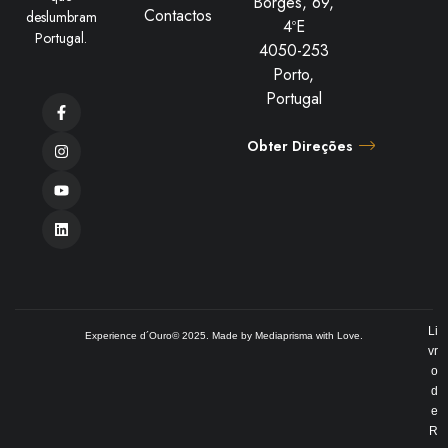
Borges, 69,
Contactos
deslumbram
4ºE
Portugal.
4050-253
Porto,
Portugal
Obter Direções
Li
Experience d´Ouro© 2025. Made by
Mediaprisma
with Love.
vr
o
d
e
R