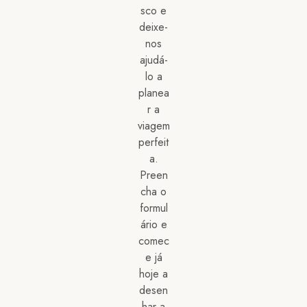
sco e
deixe-
nos
ajudá-
lo a
planea
r a
viagem
perfeit
a.
Preen
cha o
formul
ário e
comec
e já
hoje a
desen
har a