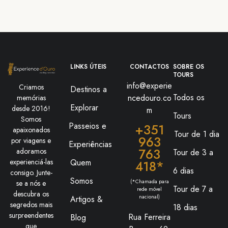
LINKS ÚTEIS
CONTACTOS
SOBRE OS
TOURS
info@experie
Criamos
Destinos a
Todos os
ncedouro.co
memórias
Explorar
desde 2016!
m
Tours
Somos
Passeios e
+351
apaixonados
Tour de 1 dia
963
por viagens e
Experiências
763
adoramos
Tour de 3 a
Quem
experienciá-las
418*
6 dias
consigo. Junte-
Somos
(*Chamada para
se a nós e
Tour de 7 a
rede móvel
descubra os
nacional)
Artigos &
segredos mais
18 dias
surpreendentes
Rua Ferreira
Blog
que