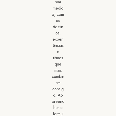
sua
medid
a, com
os
destin
os,
experi
ências
e
ritmos
que
mais
combin
am
consig
o. Ao
preenc
her o
formul