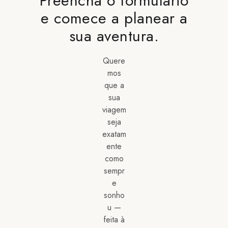
Preencha o formulário
e comece a planear a
sua aventura.
Quere
mos
que a
sua
viagem
seja
exatam
ente
como
sempr
e
sonho
u —
feita à