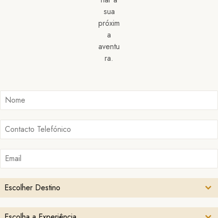
sua
próxim
a
aventu
ra.
Escolher Destino
Escolha a Experiência