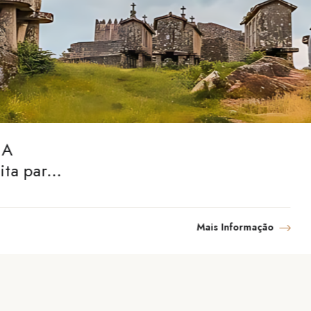
 A
ita para
ureza
Mais Informação