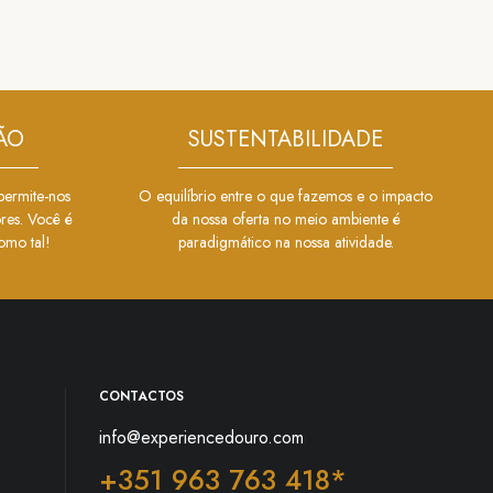
ÃO
SUSTENTABILIDADE
permite-nos
O equilíbrio entre o que fazemos e o impacto
ores. Você é
da nossa oferta no meio ambiente é
omo tal!
paradigmático na nossa atividade.
CONTACTOS
info@experiencedouro.com
+351 963 763 418*